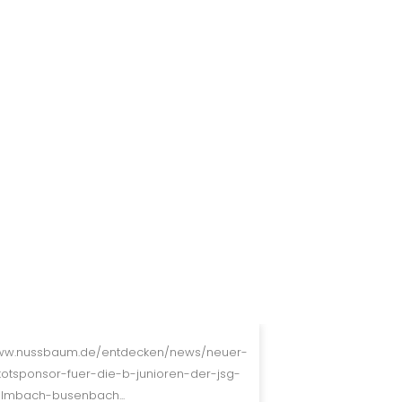
w.nussbaum.de/entdecken/news/neuer-
ikotsponsor-fuer-die-b-junioren-der-jsg-
lmbach-busenbach...