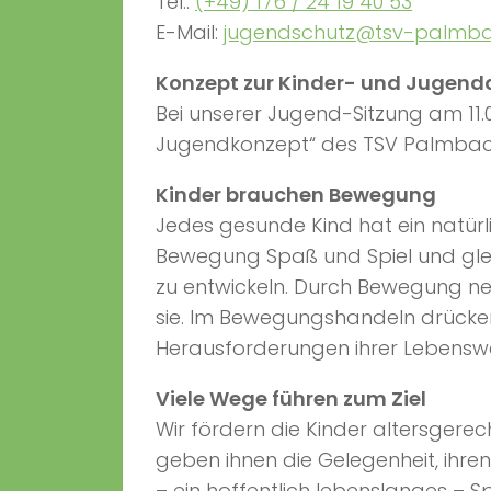
Tel.:
(+49) 176 / 24 19 40 53
E-Mail:
jugendschutz@tsv-palmba
Konzept zur Kinder- und Jugend
Bei unserer Jugend-Sitzung am 11.
Jugendkonzept“ des TSV Palmbac
Kinder brauchen Bewegung
Jedes gesunde Kind hat ein natürli
Bewegung Spaß und Spiel und glei
zu entwickeln. Durch Bewegung n
sie. Im Bewegungshandeln drücken
Herausforderungen ihrer Lebenswe
Viele Wege führen zum Ziel
Wir fördern die Kinder altersgere
geben ihnen die Gelegenheit, ihre
– ein hoffentlich lebenslanges – S