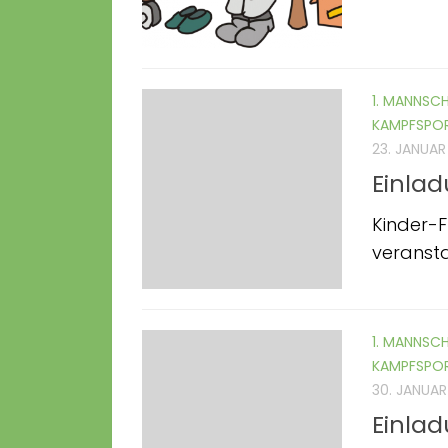
1. MANNSC
KAMPFSPO
23. JANUAR
Einlad
Kinder-
veransta
1. MANNSC
KAMPFSPO
30. JANUAR
Einlad