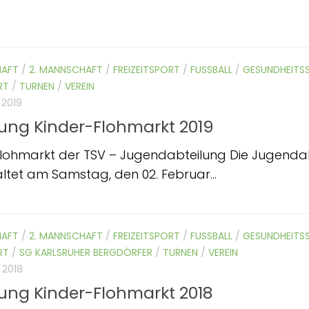
HAFT
/
2. MANNSCHAFT
/
FREIZEITSPORT
/
FUSSBALL
/
GESUNDHEITS
RT
/
TURNEN
/
VEREIN
 2019
ung Kinder-Flohmarkt 2019
Flohmarkt der TSV – Jugendabteilung Die Jugend
ltet am Samstag, den 02. Februar...
HAFT
/
2. MANNSCHAFT
/
FREIZEITSPORT
/
FUSSBALL
/
GESUNDHEITS
RT
/
SG KARLSRUHER BERGDÖRFER
/
TURNEN
/
VEREIN
 2018
ung Kinder-Flohmarkt 2018