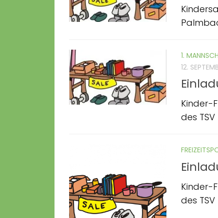
Kinders
Palmbach
1. MANNSC
12. SEPTEM
Einla
Kinder-F
des TSV
FREIZEITSP
Einla
Kinder-F
des TSV