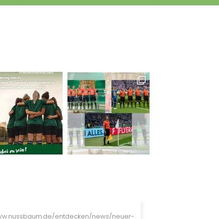
w.nussbaum.de/entdecken/news/neuer-