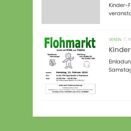
Kinder-
veransta
VEREIN
7. 
Kinde
Einladu
Samstag, 