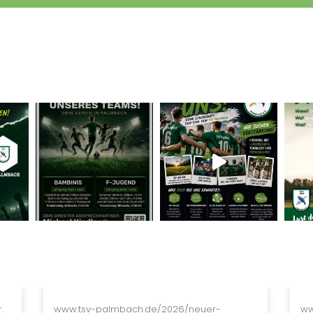
.
www.tsv-palmbach.de/2026/neuer-
ww