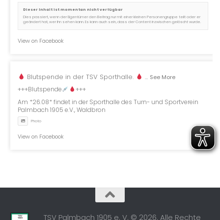
Dieser Inhalt ist momentan nicht verfügbar
Dies passiert, wenn der Eigentümer den Beitrag nur mit einer kleinen Personengruppe teilt oder er
geändert hat, wer ihn sehen kann. Es kann auch sein, dass der Content inzwischen gelöscht wurde.
View on Facebook
Blutspende in der TSV Sporthalle.
...
See More
+++Blutspende
+++
Am *26.08* findet in der Sporthalle des Turn- und Sportverein
Palmbach 1905 e.V., Waldbron
Photo
View on Facebook
TSV Palmbach 1905 e. V. © 2026. Alle Rechte