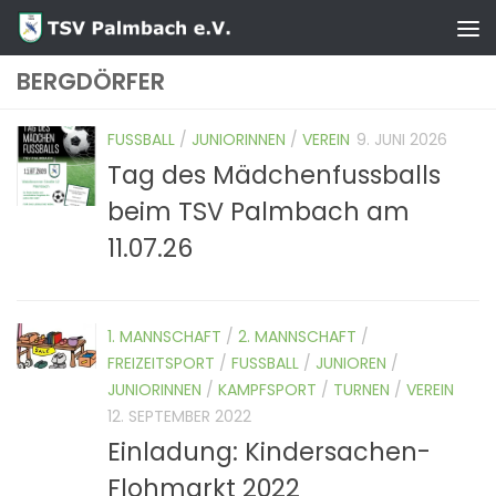
Zum Inhalt springen
BERGDÖRFER
FUSSBALL
/
JUNIORINNEN
/
VEREIN
9. JUNI 2026
Tag des Mädchenfussballs
beim TSV Palmbach am
11.07.26
1. MANNSCHAFT
/
2. MANNSCHAFT
/
FREIZEITSPORT
/
FUSSBALL
/
JUNIOREN
/
JUNIORINNEN
/
KAMPFSPORT
/
TURNEN
/
VEREIN
12. SEPTEMBER 2022
Einladung: Kindersachen-
Flohmarkt 2022