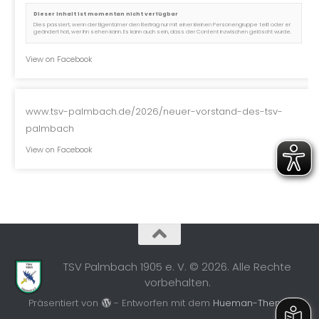
Dieser Inhalt ist momentan nicht verfügbar
Dies passiert, wenn der Eigentümer den Beitrag nur mit einer kleinen Personengruppe teilt oder er
geändert hat, wer ihn sehen kann. Es kann auch sein, dass der Content inzwischen gelöscht wurde.
View on Facebook
www.tsv-palmbach.de/2026/neuer-vorstand-des-tsv-
palmbach
View on Facebook
TSV Palmbach 1905 e. V. © 2026. Alle Rechte
vorbehalten.
Präsentiert von
- Entworfen mit dem
Hueman-Theme