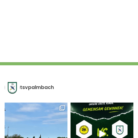
tsvpalmbach