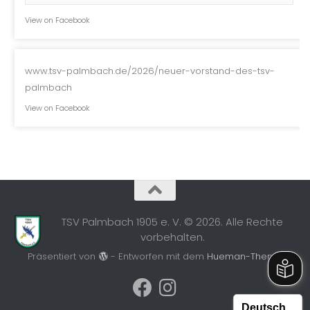
View on Facebook
www.tsv-palmbach.de/2026/neuer-vorstand-des-tsv-
palmbach
View on Facebook
TSV Palmbach 1905 e. V. © 2026. Alle Rechte
vorbehalten.
Präsentiert von
- Entworfen mit dem
Hueman-Theme