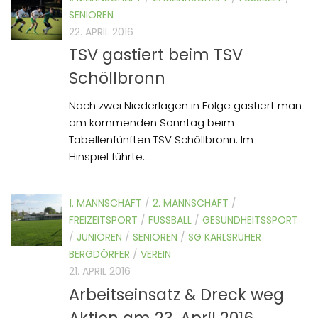
SENIOREN
22. APRIL 2016
TSV gastiert beim TSV
Schöllbronn
Nach zwei Niederlagen in Folge gastiert man
am kommenden Sonntag beim
Tabellenfünften TSV Schöllbronn. Im
Hinspiel führte...
1. MANNSCHAFT
/
2. MANNSCHAFT
/
FREIZEITSPORT
/
FUSSBALL
/
GESUNDHEITSSPORT
/
JUNIOREN
/
SENIOREN
/
SG KARLSRUHER
BERGDÖRFER
/
VEREIN
21. APRIL 2016
Arbeitseinsatz & Dreck weg
Aktion am 23. April 2016