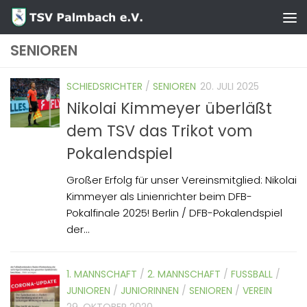
Zum Inhalt springen
SENIOREN
SCHIEDSRICHTER
/
SENIOREN
20. JULI 2025
Nikolai Kimmeyer überläßt
dem TSV das Trikot vom
Pokalendspiel
Großer Erfolg für unser Vereinsmitglied: Nikolai
Kimmeyer als Linienrichter beim DFB-
Pokalfinale 2025! Berlin / DFB-Pokalendspiel
der...
1. MANNSCHAFT
/
2. MANNSCHAFT
/
FUSSBALL
/
JUNIOREN
/
JUNIORINNEN
/
SENIOREN
/
VEREIN