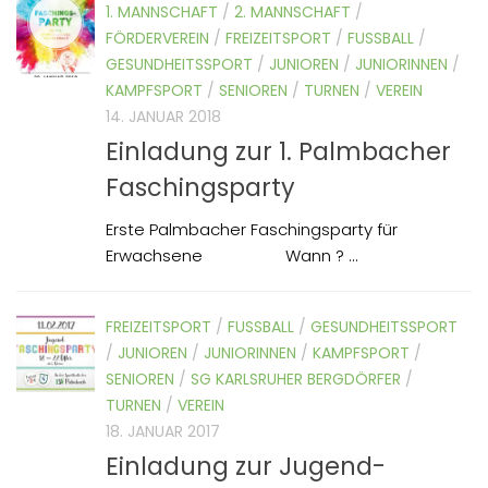
1. MANNSCHAFT
/
2. MANNSCHAFT
/
FÖRDERVEREIN
/
FREIZEITSPORT
/
FUSSBALL
/
GESUNDHEITSSPORT
/
JUNIOREN
/
JUNIORINNEN
/
KAMPFSPORT
/
SENIOREN
/
TURNEN
/
VEREIN
14. JANUAR 2018
Einladung zur 1. Palmbacher
Faschingsparty
Erste Palmbacher Faschingsparty für
Erwachsene Wann ? ...
FREIZEITSPORT
/
FUSSBALL
/
GESUNDHEITSSPORT
/
JUNIOREN
/
JUNIORINNEN
/
KAMPFSPORT
/
SENIOREN
/
SG KARLSRUHER BERGDÖRFER
/
TURNEN
/
VEREIN
18. JANUAR 2017
Einladung zur Jugend-