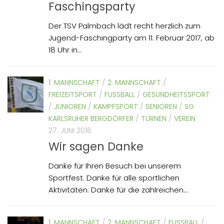
Faschingsparty
Der TSV Palmbach lädt recht herzlich zum
Jugend-Faschingparty am 11. Februar 2017, ab
18 Uhr in...
1. MANNSCHAFT
/
2. MANNSCHAFT
/
FREIZEITSPORT
/
FUSSBALL
/
GESUNDHEITSSPORT
/
JUNIOREN
/
KAMPFSPORT
/
SENIOREN
/
SG
KARLSRUHER BERGDÖRFER
/
TURNEN
/
VEREIN
27. JUNI 2016
Wir sagen Danke
Danke für Ihren Besuch bei unserem
Sportfest. Danke für alle sportlichen
Aktivitäten. Danke für die zahlreichen...
1. MANNSCHAFT
/
2. MANNSCHAFT
/
FUSSBALL
/