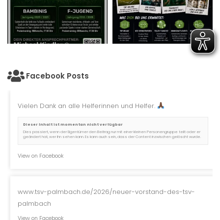
Facebook Posts
Vielen Dank an alle Helferinnen und Helfer.
Dieser Inhalt ist momentan nicht verfügbar
Dies passiert, wenn der Eigentümer den Beitrag nur mit einer kleinen Personengruppe teilt oder er
geändert hat, wer ihn sehen kann. Es kann auch sein, dass der Content inzwischen gelöscht wurde.
View on Facebook
www.tsv-palmbach.de/2026/neuer-vorstand-des-tsv-
palmbach
View on Facebook