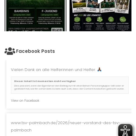
Facebook Posts
Vielen Dank an alle Helferinnen und Helfer.
Dieser Inhalt ist momentan nicht verfügbar
Dies passiert, wenn der Eigentümer den Beitrag nur mit einer kleinen Personengruppe teilt oder er
geändert hat, wer ihn sehen kann. Es kann auch sein, dass der Content inzwischen gelöscht wurde.
View on Facebook
www.tsv-palmbach.de/2026/neuer-vorstand-des-tsv-
palmbach