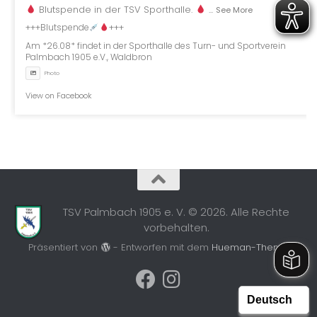
Blutspende in der TSV Sporthalle.
...
See More
+++Blutspende
+++
Am *26.08* findet in der Sporthalle des Turn- und Sportverein
Palmbach 1905 e.V., Waldbron
Photo
View on Facebook
TSV Palmbach 1905 e. V. © 2026. Alle Rechte
vorbehalten.
Präsentiert von
- Entworfen mit dem
Hueman-Theme