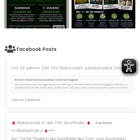
Facebook Posts
Vor 25 Jahren: Der TSV Stand beim Jubiläumsfest 2001.
Dieser Inhalt ist momentan nicht verfügbar
Dies passiert, wenn der Eigentümer den Beitrag nur mit einer kleinen Personengruppe teilt oder er
geändert hat, wer ihn sehen kann. Es kann auch sein, dass der Content inzwischen gelöscht wurde.
View on Facebook
Blutspende in der TSV Sporthalle.
...
See More
+++Blutspende
+++
Am *26.08* findet in der Sporthalle des Turn- und Sportverein