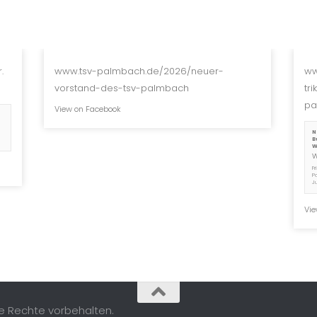
.
www.tsv-palmbach.de/2026/neuer-
ww
vorstand-des-tsv-palmbach
tr
pa
View on Facebook
N
B
W
F
P
J
Vie
le Rechte vorbehalten.