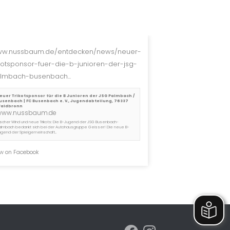
w.nussbaum.de/entdecken/news/neuer-
ikotsponsor-fuer-die-b-junioren-der-jsg-
lmbach-busenbach...
euer Trikotsponsor für die B Junioren der JSG Palmbach /
usenbach | FC Busenbach e. V., Jugendabteilung, 76337
aldbronn
www.nussbaum.de
rischer Wind und neue Trikots: Die B-Jugend der JSG Busenbach-
almbach bedankt sich bei der Autohausgruppe Geisser! Die neue B-
ugend der Spielgemeinschaft...
w on Facebook