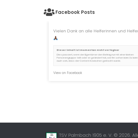
Facebook Posts
Vielen Dank an alle Helferinnen und Helfer
Dieser Inhalt ist momentan nicht verfügbar
Dies passiert, wenn der Eigentümer den Beitrag nur mit einer kleinen
Personengruppe teilt oder er geändert hat, wer ihn sehen kann. Es kann
auch sein, dass der Content inzwischen gelöscht wurde.
View on Facebook
TSV Palmbach 1905 e. V. © 2026. Al