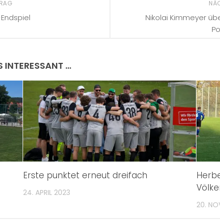
TRAG
NÄ
Endspiel
Nikolai Kimmeyer üb
Po
S INTERESSANT …
Erste punktet erneut dreifach
Herb
Völk
24. APRIL 2023
20. NO