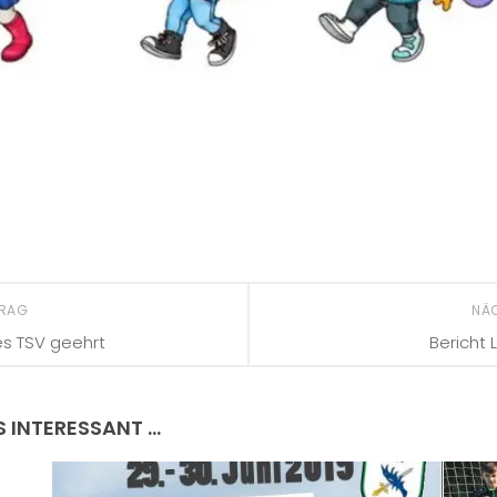
TRAG
NÄ
es TSV geehrt
Bericht 
S INTERESSANT …