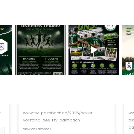
.
www.tsv-palmbach.de/2026/neuer-
ww
vorstand-des-tsv-palmbach
tr
pa
View on Facebook