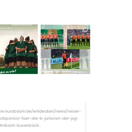
w.nussbaum.de/entdecken/news/neuer-
ikotsponsor-fuer-die-b-junioren-der-jsg-
lmbach-busenbach...