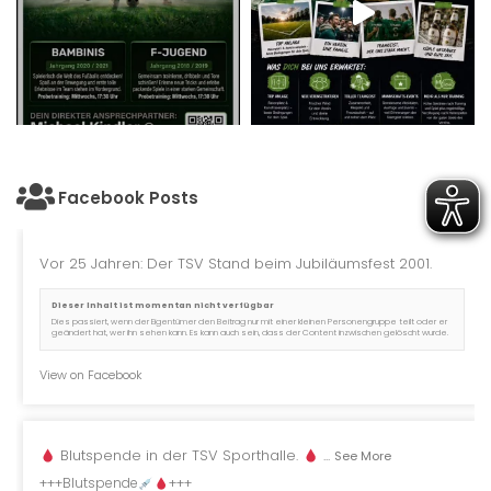
Facebook Posts
Vor 25 Jahren: Der TSV Stand beim Jubiläumsfest 2001.
Dieser Inhalt ist momentan nicht verfügbar
Dies passiert, wenn der Eigentümer den Beitrag nur mit einer kleinen Personengruppe teilt oder er
geändert hat, wer ihn sehen kann. Es kann auch sein, dass der Content inzwischen gelöscht wurde.
View on Facebook
Blutspende in der TSV Sporthalle.
...
See More
+++Blutspende
+++