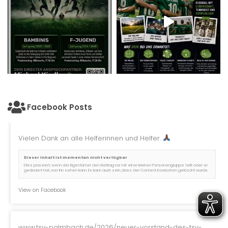
Facebook Posts
Vielen Dank an alle Helferinnen und Helfer.
Dieser Inhalt ist momentan nicht verfügbar
Dies passiert, wenn der Eigentümer den Beitrag nur mit einer kleinen Personengruppe teilt oder er
geändert hat, wer ihn sehen kann. Es kann auch sein, dass der Content inzwischen gelöscht wurde.
View on Facebook
www.tsv-palmbach.de/2026/neuer-vorstand-des-tsv-