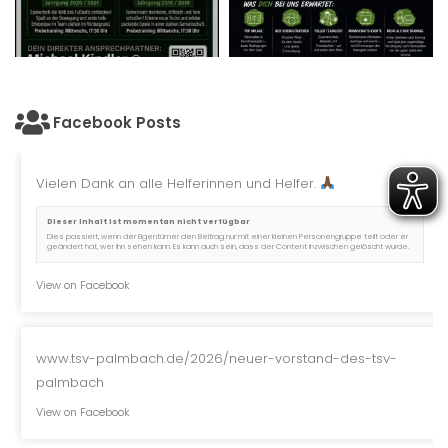
Facebook Posts
Vielen Dank an alle Helferinnen und Helfer.
Dieser Inhalt ist momentan nicht verfügbar
Dies passiert, wenn der Eigentümer den Beitrag nur mit einer kleinen Personengruppe teilt oder er
geändert hat, wer ihn sehen kann. Es kann auch sein, dass der Content inzwischen gelöscht wurde.
View on Facebook
www.tsv-palmbach.de/2026/neuer-vorstand-des-tsv-
palmbach
View on Facebook