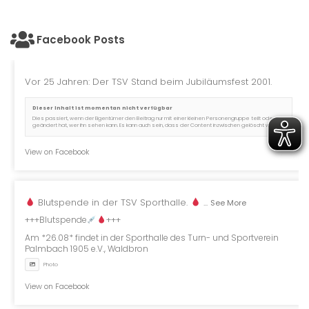
Facebook Posts
Vor 25 Jahren: Der TSV Stand beim Jubiläumsfest 2001.
Dieser Inhalt ist momentan nicht verfügbar
Dies passiert, wenn der Eigentümer den Beitrag nur mit einer kleinen Personengruppe teilt oder er
geändert hat, wer ihn sehen kann. Es kann auch sein, dass der Content inzwischen gelöscht wurde.
View on Facebook
Blutspende in der TSV Sporthalle.
...
See More
+++Blutspende
+++
Am *26.08* findet in der Sporthalle des Turn- und Sportverein
Palmbach 1905 e.V., Waldbron
Photo
View on Facebook