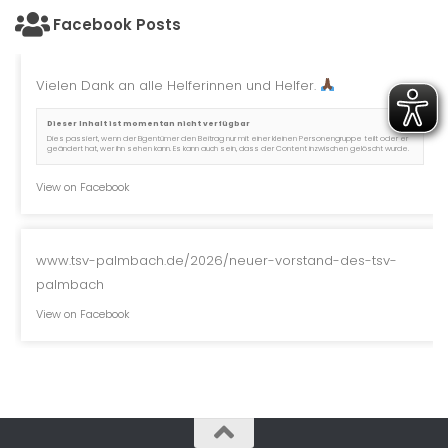
Facebook Posts
Vielen Dank an alle Helferinnen und Helfer.
Dieser Inhalt ist momentan nicht verfügbar
Dies passiert, wenn der Eigentümer den Beitrag nur mit einer kleinen Personengruppe teilt oder er
geändert hat, wer ihn sehen kann. Es kann auch sein, dass der Content inzwischen gelöscht wurde.
View on Facebook
www.tsv-palmbach.de/2026/neuer-vorstand-des-tsv-
palmbach
View on Facebook