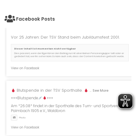
Facebook Posts
Vor 25 Jahren: Der TSV Stand beim Jubiläumsfest 2001.
Dieser Inhalt ist momentan nicht verfügbar
Dies passiert, wenn der Eigentümer den Beitrag nur mit einer kleinen Personengruppe teilt oder er
geändert hat, wer ihn sehen kann. Es kann auch sein, dass der Content inzwischen gelöscht wurde.
View on Facebook
Blutspende in der TSV Sporthalle.
...
See More
+++Blutspende
+++
Am *26.08* findet in der Sporthalle des Turn- und Sportverein
Palmbach 1905 e.V., Waldbron
Photo
View on Facebook