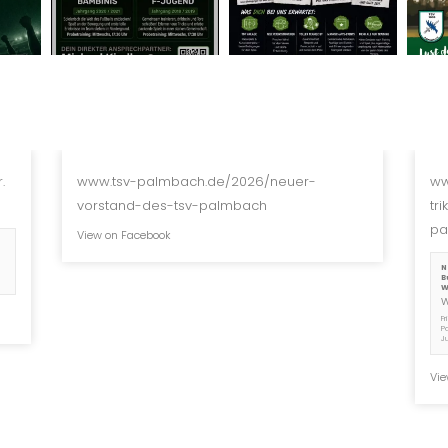
.
www.tsv-palmbach.de/2026/neuer-
ww
vorstand-des-tsv-palmbach
tr
pa
View on Facebook
N
B
W
F
P
J
Vie