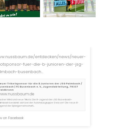
w.nussbaum.de/entdecken/news/neuer-
ikotsponsor-fuer-die-b-junioren-der-jsg-
lmbach-busenbach...
euer Trikotsponsor für die B Junioren der JSG Palmbach /
usenbach | FC Busenbach e. V., Jugendabteilung, 76337
aldbronn
www.nussbaum.de
rischer Wind und neue Trikots: Die B-Jugend der JSG Busenbach-
almbach bedankt sich bei der Autohausgruppe Geisser! Die neue B-
ugend der Spielgemeinschaft...
w on Facebook