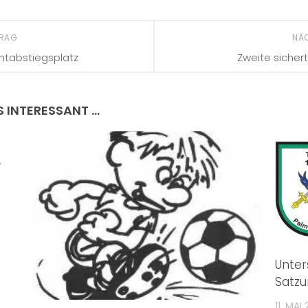
TRAG
NÄ
chtabstiegsplatz
Zweite sichert
S INTERESSANT …
Unter
Satzu
11. MAI 