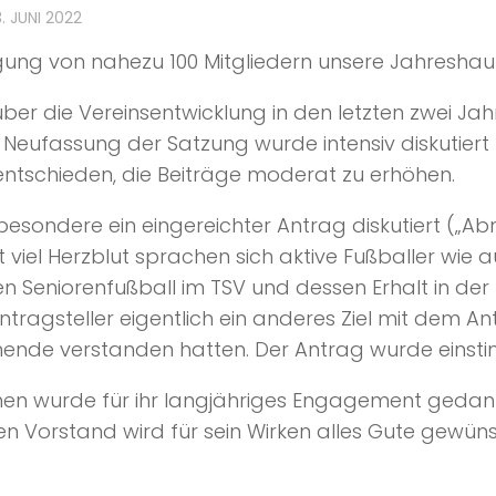
3. JUNI 2022
ligung von nahezu 100 Mitgliedern unsere Jahresh
über die Vereinsentwicklung in den letzten zwei Ja
Neufassung der Satzung wurde intensiv diskutier
tschieden, die Beiträge moderat zu erhöhen.
esondere ein eingereichter Antrag diskutiert („Ab
 viel Herzblut sprachen sich aktive Fußballer wie 
n Seniorenfußball im TSV und dessen Erhalt in der 
tragsteller eigentlich ein anderes Ziel mit dem A
hende verstanden hatten. Der Antrag wurde einst
 wurde für ihr langjähriges Engagement gedankt. I
en Vorstand wird für sein Wirken alles Gute gewüns