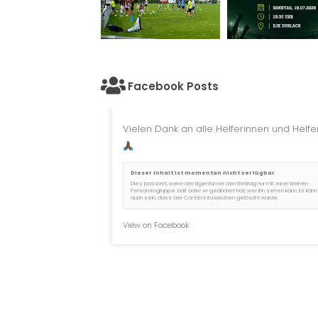
Facebook Posts
Vielen Dank an alle Helferinnen und Helfer
Dieser Inhalt ist momentan nicht verfügbar
Dies passiert, wenn der Eigentümer den Beitrag nur mit einer kleinen
Personengruppe teilt oder er geändert hat, wer ihn sehen kann. Es kann
auch sein, dass der Content inzwischen gelöscht wurde.
View on Facebook