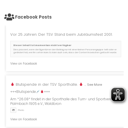
Facebook Posts
Vor 25 Jahren: Der TSV Stand beim Jubiläumsfest 2001.
Dieser Inhalt ist momentan nicht verfügbar
Dies passiert, wenn der Eigentümer den Beitrag nur mit einer kleinen Personengruppe teilt oder er
geändert hat, wer ihn sehen kann. Es kann auch sein, dass der Content inzwischen gelöscht wurde.
View on Facebook
Blutspende in der TSV Sporthalle.
...
See More
+++Blutspende
+++
Am *26.08* findet in der Sporthalle des Turn- und Sportverein
Palmbach 1905 e.V., Waldbron
Photo
View on Facebook