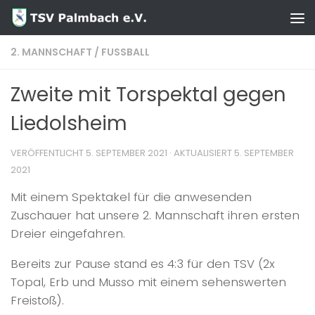
Zum Inhalt springen
2. MANNSCHAFT
/
FUSSBALL
Zweite mit Torspektal gegen
Liedolsheim
VERÖFFENTLICHT
5. SEPTEMBER 2021
· AKTUALISIERT
5. SEPTEMBER
2021
Mit einem Spektakel für die anwesenden
Zuschauer hat unsere 2. Mannschaft ihren ersten
Dreier eingefahren.
Bereits zur Pause stand es 4:3 für den TSV (2x
Topal, Erb und Musso mit einem sehenswerten
Freistoß).