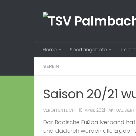
Zum Inhalt springen
Home
Sportangebote
Trainer
VEREIN
Saison 20/21 
VERÖFFENTLICHT
10. APRIL 2021
· AKTUALISIER
Dar Badische Fußballverband hat
und dadurch werden alle Ergebniss