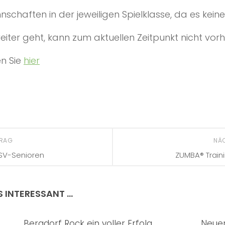
schaften in der jeweiligen Spielklasse, da es keine
eiter geht, kann zum aktuellen Zeitpunkt nicht vo
en Sie
hier
TRAG
NÄ
TSV-Senioren
ZUMBA® Traini
S INTERESSANT …
Bergdorf Rock ein voller Erfolg
Neuer