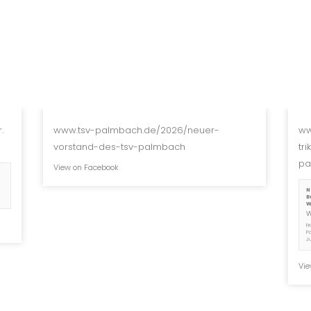
.
www.tsv-palmbach.de/2026/neuer-
ww
vorstand-des-tsv-palmbach
tr
pa
View on Facebook
N
B
W
F
P
J
Vie