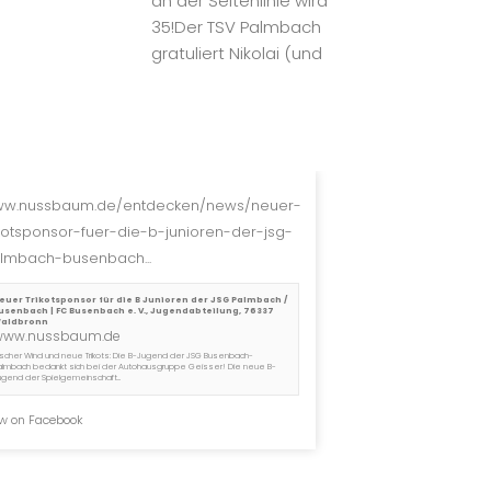
w.nussbaum.de/entdecken/news/neuer-
ikotsponsor-fuer-die-b-junioren-der-jsg-
lmbach-busenbach...
euer Trikotsponsor für die B Junioren der JSG Palmbach /
usenbach | FC Busenbach e. V., Jugendabteilung, 76337
aldbronn
www.nussbaum.de
rischer Wind und neue Trikots: Die B-Jugend der JSG Busenbach-
almbach bedankt sich bei der Autohausgruppe Geisser! Die neue B-
ugend der Spielgemeinschaft...
w on Facebook