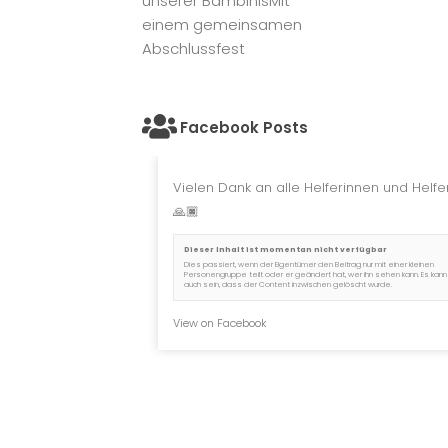
Facebook Posts
Vielen Dank an alle Helferinnen und Helfer
🙏🏿
Dieser Inhalt ist momentan nicht verfügbar
Dies passiert, wenn der Eigentümer den Beitrag nur mit einer kleinen
Personengruppe teilt oder er geändert hat, wer ihn sehen kann. Es kann
auch sein, dass der Content inzwischen gelöscht wurde.
View on Facebook