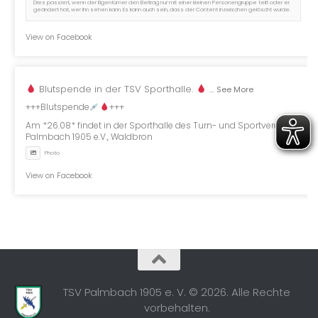
Dies passiert, wenn der Eigentümer den Beitrag nur mit einer kleinen Personengruppe teilt oder er
geändert hat, wer ihn sehen kann. Es kann auch sein, dass der Content inzwischen gelöscht wurde.
View on Facebook
Blutspende in der TSV Sporthalle.
...
See More
+++Blutspende
+++
Am *26.08* findet in der Sporthalle des Turn- und Sportverein
Palmbach 1905 e.V., Waldbron
Photo
View on Facebook
TSV Palmbach 1905 e. V. © 2026. Alle Rechte
vorbehalten.