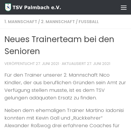
Zum Inhalt springen
1. MANNSCHAFT
/
2. MANNSCHAFT
/
FUSSBALL
Neues Trainerteam bei den
Senioren
VERÖFFENTLICHT
27. JUNI 2021
· AKTUALISIERT
27. JUNI 2021
Für den Trainer unserer 2. Mannschaft Nico
Kindler, der aus beruflichen Gründen sein Amt zur
Verfügung stellen musste, ist es dem TSV
gelungen adäquaten Ersatz zu finden.
Neben dem ehemaligen Trainer Martino Iadonisi
konnten mit Kevin Gall und „Rückkehrer“
Alexander Roßwog drei erfahrene Coaches für