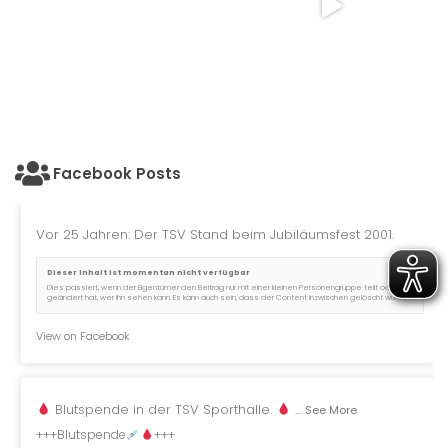
Facebook Posts
Vor 25 Jahren: Der TSV Stand beim Jubiläumsfest 2001.
Dieser Inhalt ist momentan nicht verfügbar
Dies passiert, wenn der Eigentümer den Beitrag nur mit einer kleinen Personengruppe teilt oder er
geändert hat, wer ihn sehen kann. Es kann auch sein, dass der Content inzwischen gelöscht wurde.
View on Facebook
Blutspende in der TSV Sporthalle.
...
See More
+++Blutspende
+++