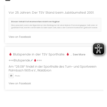
Vor 25 Jahren: Der TSV Stand beim Jubiläumsfest 2001.
Dieser Inhalt ist momentan nicht verfügbar
Dies passiert, wenn der Eigentümer den Beitrag nur mit einer kleinen Personengruppe teilt oder er
geändert hat, wer ihn sehen kann. Es kann auch sein, dass der Content inzwischen gelöscht wurde.
View on Facebook
Blutspende in der TSV Sporthalle.
...
See More
+++Blutspende
+++
Am *26.08* findet in der Sporthalle des Turn- und Sportverein
Palmbach 1905 e.V., Waldbron
Photo
View on Facebook