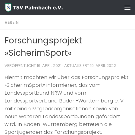
Zum Inhalt springen
VEREIN
Forschungsprojekt
»SicherimSport«
VERÖFFENTLICHT
16. APRIL 2021
· AKTUALISIERT
19. APRIL 2022
Hiermit möchten wir über das Forschungsprojekt
»SicherImSport« informieren, das vom
Landessportbund NRW und vom
Landessportverband Baden-Württemberg e. V.
mit seinen Mitgliedsorganisationen sowie von
neun weiteren Landessportbünden gefördert
wird. In Baden-Württemberg betreuen die
Sportjugenden das Forschungsprojekt.