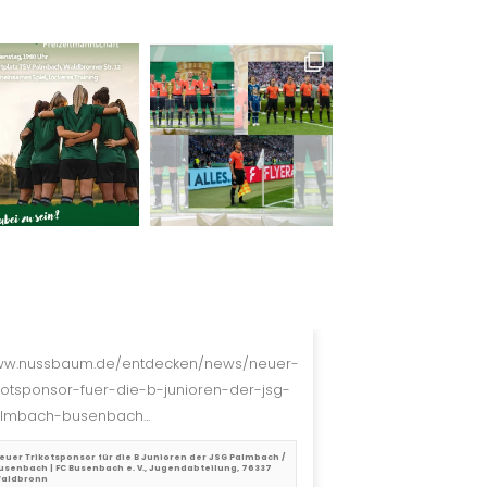
w.nussbaum.de/entdecken/news/neuer-
ikotsponsor-fuer-die-b-junioren-der-jsg-
lmbach-busenbach...
euer Trikotsponsor für die B Junioren der JSG Palmbach /
usenbach | FC Busenbach e. V., Jugendabteilung, 76337
aldbronn