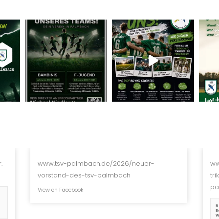
.
www.tsv-palmbach.de/2026/neuer-
ww
vorstand-des-tsv-palmbach
tr
pa
View on Facebook
N
B
W