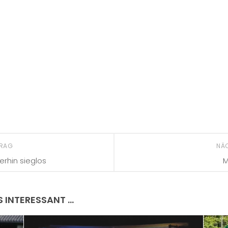
TRAG
NÄ
erhin sieglos
M
S INTERESSANT …