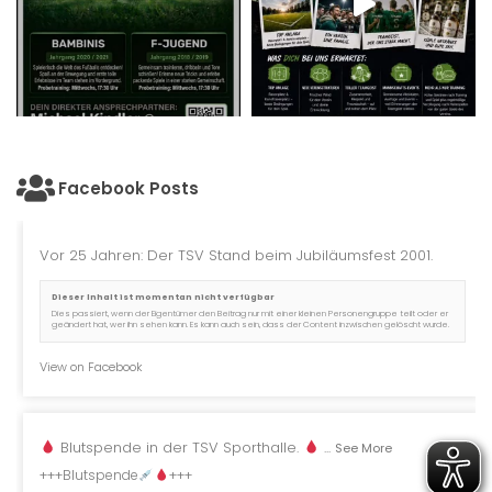
Facebook Posts
Vor 25 Jahren: Der TSV Stand beim Jubiläumsfest 2001.
Dieser Inhalt ist momentan nicht verfügbar
Dies passiert, wenn der Eigentümer den Beitrag nur mit einer kleinen Personengruppe teilt oder er
geändert hat, wer ihn sehen kann. Es kann auch sein, dass der Content inzwischen gelöscht wurde.
View on Facebook
Blutspende in der TSV Sporthalle.
...
See More
+++Blutspende
+++