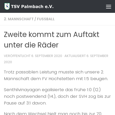
Zum Inhalt springen
2. MANNSCHAFT
/
FUSSBALL
Zweite kommt zum Auftakt
unter die Räder
VERÖFFENTLICHT
6. SEPTEMBER 2020
· AKTUALISIERT
6. SEPTEMBER
2020
Trotz passablen Leistung musste sich unsere 2.
Mannschaft dem FV Hochstetten mit 1:5 beugen.
Senthilvinayagan egalisierte das frühe 1:0 (12.)
noch postwendend (14.), doch der SVH zog bis zur
Pause auf 3:1 davon.
Nach dem Wechsel hielt man noch bis zur 70.