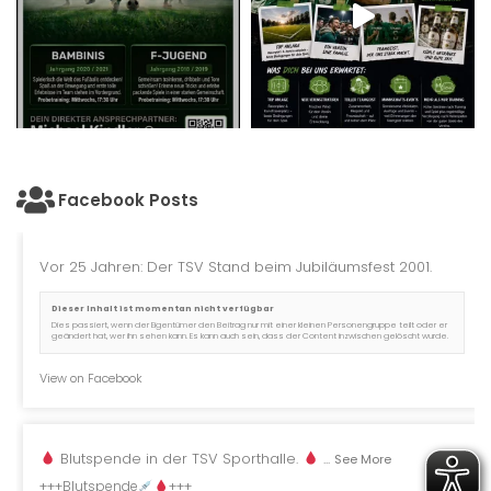
Facebook Posts
Vor 25 Jahren: Der TSV Stand beim Jubiläumsfest 2001.
Dieser Inhalt ist momentan nicht verfügbar
Dies passiert, wenn der Eigentümer den Beitrag nur mit einer kleinen Personengruppe teilt oder er
geändert hat, wer ihn sehen kann. Es kann auch sein, dass der Content inzwischen gelöscht wurde.
View on Facebook
Blutspende in der TSV Sporthalle.
...
See More
+++Blutspende
+++