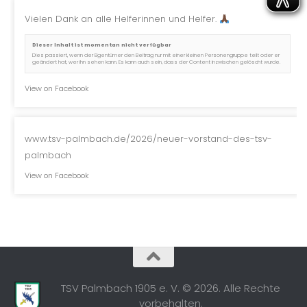
Vielen Dank an alle Helferinnen und Helfer.
Dieser Inhalt ist momentan nicht verfügbar
Dies passiert, wenn der Eigentümer den Beitrag nur mit einer kleinen Personengruppe teilt oder er
geändert hat, wer ihn sehen kann. Es kann auch sein, dass der Content inzwischen gelöscht wurde.
View on Facebook
www.tsv-palmbach.de/2026/neuer-vorstand-des-tsv-
palmbach
View on Facebook
TSV Palmbach 1905 e. V. © 2026. Alle Rechte
vorbehalten.