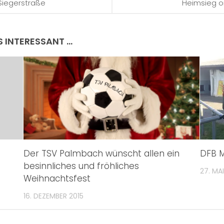
 Siegerstraße
Heimsieg on
S INTERESSANT …
Der TSV Palmbach wünscht allen ein
DFB M
besinnliches und fröhliches
27. MAI
Weihnachtsfest
16. DEZEMBER 2015