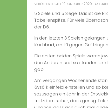
VERÖFFENTLICHT
19. OKTOBER 2020
· AKTUALI
5 Spiele und 5 Siege. Das ist die 
Tabellenspitze. Für viele überra
der D6.
In den letzten 3 Spielen gelangen
Karlsbad, ein 1:0 gegen Grötzingen
Die ersten beiden Spiele waren je
den Anderen und so standen am En
gab.
Am vergangen Wochenende standen 
6vs6 Kleinfeld einstellen und so
sozusagen ein Jahr in der Entwick
trotzdem sicher, dass genug Talen
Chance, dass sich auch mal ander