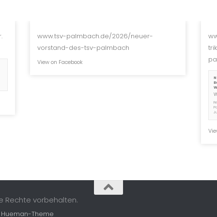
.
www.tsv-palmbach.de/2026/neuer-
ww
vorstand-des-tsv-palmbach
tr
pa
View on Facebook
N
B
W
F
P
J
Vie
le Rechte vorbehalten.
m
Hueman-Theme