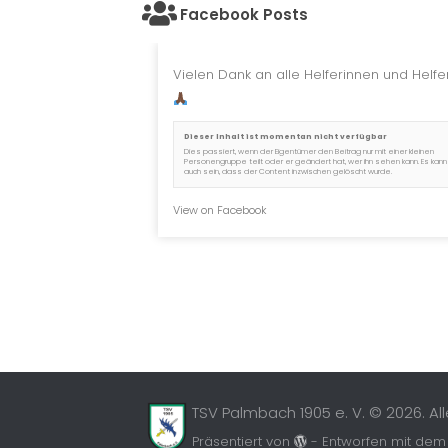
Facebook Posts
Vielen Dank an alle Helferinnen und Helfer
Dieser Inhalt ist momentan nicht verfügbar
Dies passiert, wenn der Eigentümer den Beitrag nur mit einer kleinen
Personengruppe teilt oder er geändert hat, wer ihn sehen kann. Es kann
auch sein, dass der Content inzwischen gelöscht wurde.
View on Facebook
TSV Palmbach 1905 e. V. © 2026. Al
Präsentiert von
- Entworfen mit de