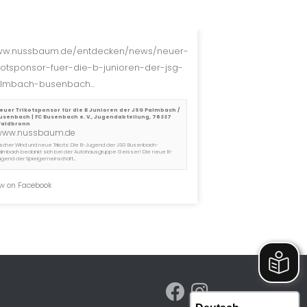
w.nussbaum.de/entdecken/news/neuer-
ikotsponsor-fuer-die-b-junioren-der-jsg-
lmbach-busenbach...
euer Trikotsponsor für die B Junioren der JSG Palmbach /
usenbach | FC Busenbach e. V., Jugendabteilung, 76337
aldbronn
www.nussbaum.de
rischer Wind und neue Trikots: Die B-Jugend der JSG Busenbach-
almbach bedankt sich bei der Autohausgruppe Geisser! Die neue B-
ugend der Spielgemeinschaft...
w on Facebook