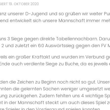
SIERT
19. OKTOBER 2020
Bilanz unserer D-Jugend und so grüßen wir weiter Pu
schend entwickelt sich unsere Mannschaft immer m
 uns 3 Siege gegen direkte Tabellennachbarn. Darun
 2 und zuletzt ein 6:0 Auswärtssieg gegen den FV M
weils ein großer Kraftakt und wurden im Verbund g
de auch verdiente Siege zu Buche, da es jeweils
die Zeichen zu Beginn noch nicht so gut. Unser
 konnten die gelernten Sachen weniger umgesetzt 
lung zurückgehen. Zudem fehlten uns 4 wichtige Sp
t in der Mannschaft steckt um auch dieses Spiel 
e Spieler in den Vordergrund spielen konnten.