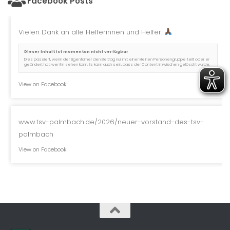
Facebook Posts
Vielen Dank an alle Helferinnen und Helfer.
Dieser Inhalt ist momentan nicht verfügbar
Dies passiert, wenn der Eigentümer den Beitrag nur mit einer kleinen Personengruppe teilt oder er
geändert hat, wer ihn sehen kann. Es kann auch sein, dass der Content inzwischen gelöscht wurde.
View on Facebook
www.tsv-palmbach.de/2026/neuer-vorstand-des-tsv-
palmbach
View on Facebook