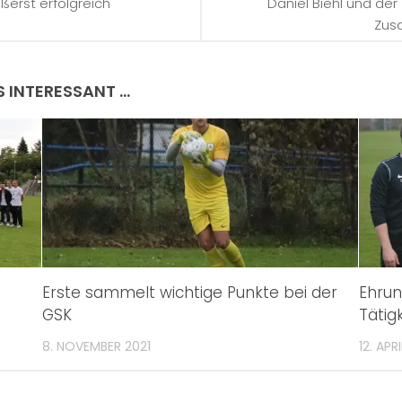
ßerst erfolgreich
Daniel Biehl und der
Zus
S INTERESSANT …
Erste sammelt wichtige Punkte bei der
Ehrun
GSK
Tätigk
8. NOVEMBER 2021
12. APR