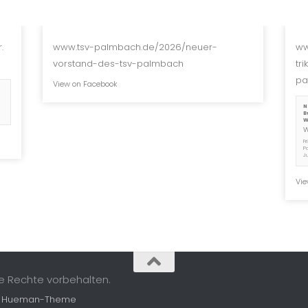
.
www.tsv-palmbach.de/2026/neuer-
ww
vorstand-des-tsv-palmbach
tr
pa
View on Facebook
N
B
W
F
P
J
Vie
le Rechte vorbehalten.
m
Hueman-Theme