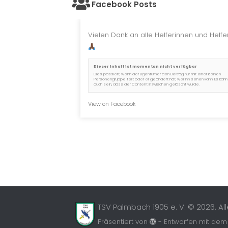
Facebook Posts
Vielen Dank an alle Helferinnen und Helfer
Dieser Inhalt ist momentan nicht verfügbar
Dies passiert, wenn der Eigentümer den Beitrag nur mit einer kleinen
Personengruppe teilt oder er geändert hat, wer ihn sehen kann. Es kann
auch sein, dass der Content inzwischen gelöscht wurde.
View on Facebook
TSV Palmbach 1905 e. V. © 2026. Al
Präsentiert von
- Entworfen mit de