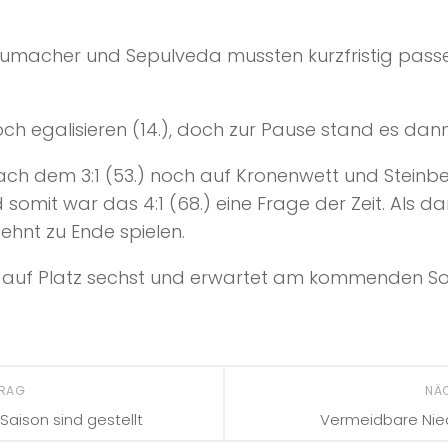
umacher und Sepulveda mussten kurzfristig passen
noch egalisieren (14.), doch zur Pause stand es dann 2
h dem 3:1 (53.) noch auf Kronenwett und Steinberg
mit war das 4:1 (68.) eine Frage der Zeit. Als dan
ehnt zu Ende spielen.
n auf Platz sechst und erwartet am kommenden So
TRAG
NÄ
aison sind gestellt
Vermeidbare Nied