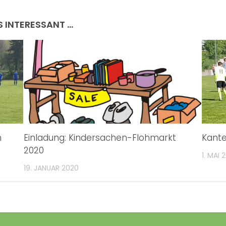
S INTERESSANT …
n
Einladung: Kindersachen-Flohmarkt
Kante
2020
1. MAI 
19. JANUAR 2020