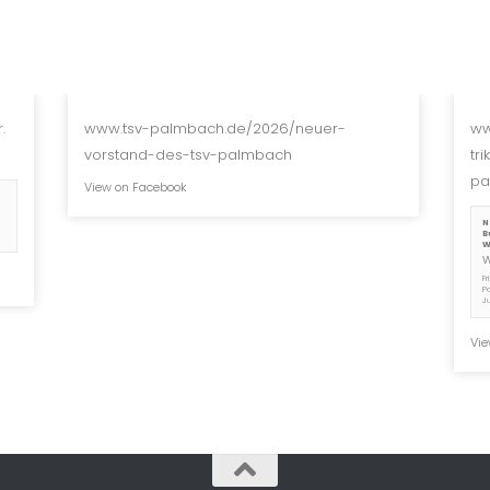
.
www.tsv-palmbach.de/2026/neuer-
ww
vorstand-des-tsv-palmbach
tr
pa
View on Facebook
N
B
W
F
P
J
Vie