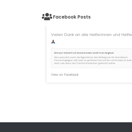
Facebook Posts
Vielen Dank an alle Helferinnen und Helfer
Dieser Inhalt ist momentan nicht verfügbar
Dies passiert, wenn der Eigentümer den Beitrag nur mit einer kleinen
Personengruppe teilt oder er geändert hat, wer ihn sehen kann. Es kann
auch sein, dass der Content inzwischen gelöscht wurde.
View on Facebook