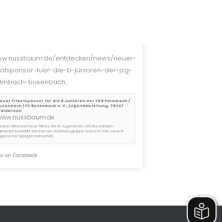
w.nussbaum.de/entdecken/news/neuer-
ikotsponsor-fuer-die-b-junioren-der-jsg-
lmbach-busenbach...
euer Trikotsponsor für die B Junioren der JSG Palmbach /
usenbach | FC Busenbach e. V., Jugendabteilung, 76337
aldbronn
www.nussbaum.de
rischer Wind und neue Trikots: Die B-Jugend der JSG Busenbach-
almbach bedankt sich bei der Autohausgruppe Geisser! Die neue B-
ugend der Spielgemeinschaft...
w on Facebook