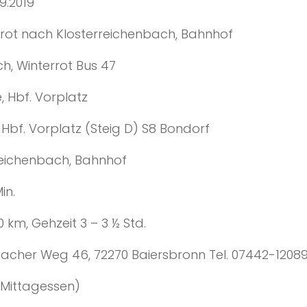
.2019
 nach Klosterreichenbach, Bahnhof
terrot Bus 47
. Vorplatz
Vorplatz (Steig D) S8 Bondorf
henbach, Bahnhof
n.
m, Gehzeit 3 – 3 ½ Std.
acher Weg 46, 72270 Baiersbronn Tel. 07442-1208
tagessen)