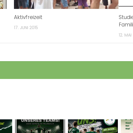
Aktivfreizeit
Studi
Famil
17. JUNI 2015
12. MAI