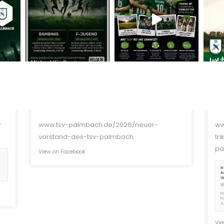
.
www.tsv-palmbach.de/2026/neuer-
ww
vorstand-des-tsv-palmbach
tr
pa
View on Facebook
N
B
W
F
P
J
Vie