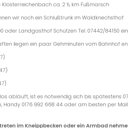
rreichenbach ca. 2 ½ km Fußmarsch
en wir noch ein Schlußtrunk im Waldknechsthof
andgasthof Schützen Tel. 07442/84150 ein
gen ein paar Gehminuten vom Bahnhof ent
7)
7)
7)
los abläuft, ist es notwendig sich bis spätestens 0
n, Handy 0176 992 668 44 oder am besten per Mail
eten im Kneippbecken oder ein Armbad nehmen 