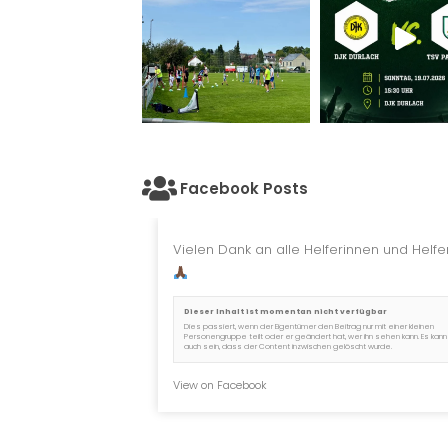
Facebook Posts
Vielen Dank an alle Helferinnen und Helfer
Dieser Inhalt ist momentan nicht verfügbar
Dies passiert, wenn der Eigentümer den Beitrag nur mit einer kleinen
Personengruppe teilt oder er geändert hat, wer ihn sehen kann. Es kann
auch sein, dass der Content inzwischen gelöscht wurde.
View on Facebook