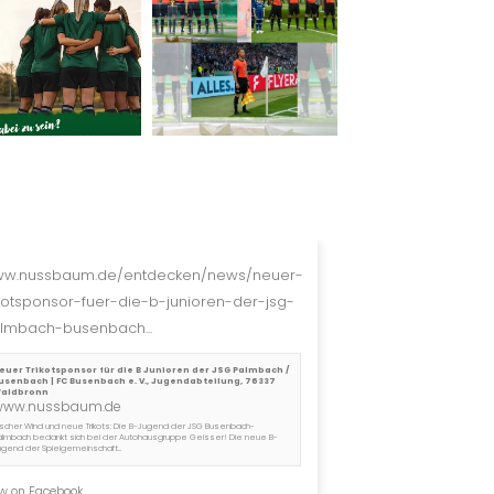
w.nussbaum.de/entdecken/news/neuer-
ikotsponsor-fuer-die-b-junioren-der-jsg-
lmbach-busenbach...
euer Trikotsponsor für die B Junioren der JSG Palmbach /
usenbach | FC Busenbach e. V., Jugendabteilung, 76337
aldbronn
www.nussbaum.de
rischer Wind und neue Trikots: Die B-Jugend der JSG Busenbach-
almbach bedankt sich bei der Autohausgruppe Geisser! Die neue B-
ugend der Spielgemeinschaft...
w on Facebook