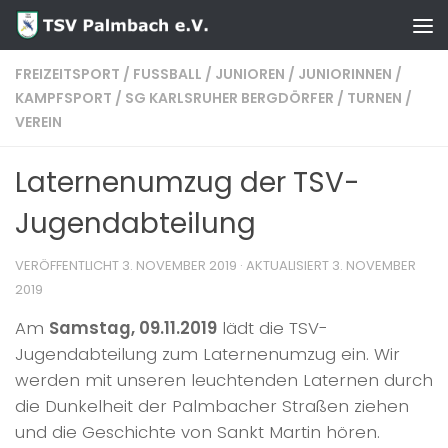
Zum Inhalt springen
FREIZEITSPORT
/
FUSSBALL
/
JUNIOREN
/
JUNIORINNEN
/
KAMPFSPORT
/
SG KARLSRUHER BERGDÖRFER
/
TURNEN
/
VEREIN
Laternenumzug der TSV-
Jugendabteilung
VERÖFFENTLICHT
3. NOVEMBER 2019
· AKTUALISIERT
3. NOVEMBER
2019
Am
Samstag, 09.11.2019
lädt die TSV-
Jugendabteilung zum Laternenumzug ein. Wir
werden mit unseren leuchtenden Laternen durch
die Dunkelheit der Palmbacher Straßen ziehen
und die Geschichte von Sankt Martin hören.