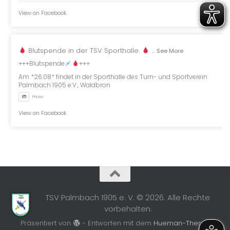
View on Facebook
Blutspende in der TSV Sporthalle.
...
See More
+++Blutspende
+++
Am *26.08* findet in der Sporthalle des Turn- und Sportverein
Palmbach 1905 e.V., Waldbron
Photo
View on Facebook
TSV Palmbach 1905 e. V. © 2026. Alle Rechte
vorbehalten.
Präsentiert von
- Entworfen mit dem
Hueman-Theme