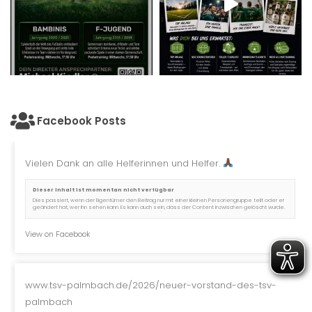
Facebook Posts
Vielen Dank an alle Helferinnen und Helfer.
Dieser Inhalt ist momentan nicht verfügbar
Dies passiert, wenn der Eigentümer den Beitrag nur mit einer kleinen Personengruppe teilt oder er
geändert hat, wer ihn sehen kann. Es kann auch sein, dass der Content inzwischen gelöscht wurde.
View on Facebook
www.tsv-palmbach.de/2026/neuer-vorstand-des-tsv-
palmbach