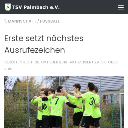
Zum Inhalt springen
1. MANNSCHAFT
/
FUSSBALL
Erste setzt nächstes
Ausrufezeichen
VERÖFFENTLICHT
28. OKTOBER 2019
· AKTUALISIERT
29. OKTOBER
2019