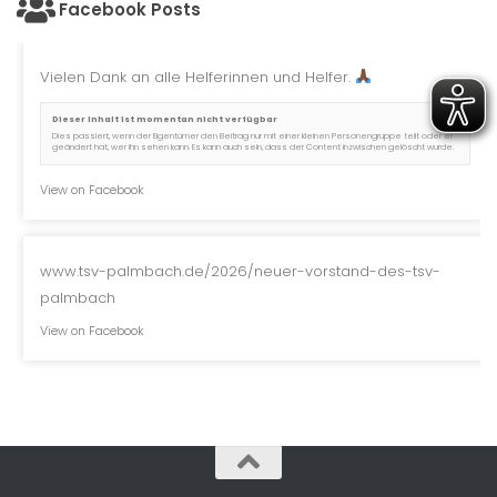
Facebook Posts
Vielen Dank an alle Helferinnen und Helfer.
Dieser Inhalt ist momentan nicht verfügbar
Dies passiert, wenn der Eigentümer den Beitrag nur mit einer kleinen Personengruppe teilt oder er
geändert hat, wer ihn sehen kann. Es kann auch sein, dass der Content inzwischen gelöscht wurde.
View on Facebook
www.tsv-palmbach.de/2026/neuer-vorstand-des-tsv-
palmbach
View on Facebook