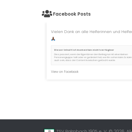
Facebook Posts
Vielen Dank an alle Helferinnen und Helfer
Dieser Inhalt ist momentan nicht verfügbar
Dies passiert, wenn der Eigentümer den Beitrag nur mit einer kleinen
Personengruppe teilt oder er geändert hat, wer ihn sehen kann. Es kann
auch sein, dass der Content inzwischen gelöscht wurde.
View on Facebook
TSV Palmbach 1905 e. V. © 2026. Al