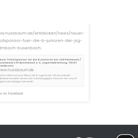
w.nussbaum.de/entdecken/news/neuer-
ikotsponsor-fuer-die-b-junioren-der-jsg-
lmbach-busenbach...
euer Trikotsponsor für die B Junioren der JSG Palmbach /
usenbach | FC Busenbach e. V., Jugendabteilung, 76337
aldbronn
www.nussbaum.de
rischer Wind und neue Trikots: Die B-Jugend der JSG Busenbach-
almbach bedankt sich bei der Autohausgruppe Geisser! Die neue B-
ugend der Spielgemeinschaft...
w on Facebook