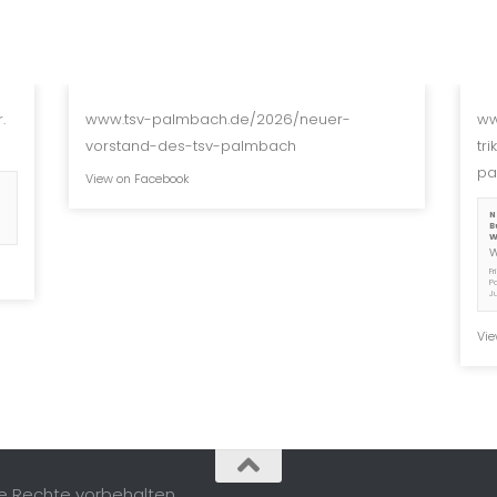
.
www.tsv-palmbach.de/2026/neuer-
ww
vorstand-des-tsv-palmbach
tr
pa
View on Facebook
N
B
W
F
P
J
Vie
le Rechte vorbehalten.