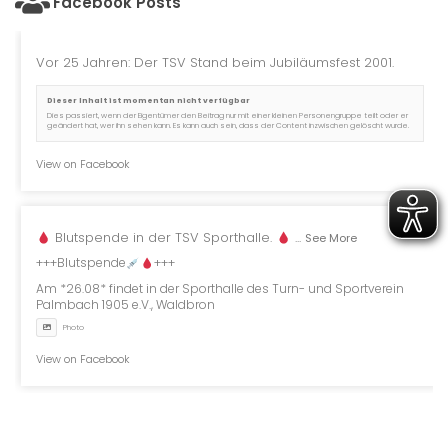
Facebook Posts
Vor 25 Jahren: Der TSV Stand beim Jubiläumsfest 2001.
Dieser Inhalt ist momentan nicht verfügbar
Dies passiert, wenn der Eigentümer den Beitrag nur mit einer kleinen Personengruppe teilt oder er
geändert hat, wer ihn sehen kann. Es kann auch sein, dass der Content inzwischen gelöscht wurde.
View on Facebook
Blutspende in der TSV Sporthalle.
...
See More
+++Blutspende
+++
Am *26.08* findet in der Sporthalle des Turn- und Sportverein
Palmbach 1905 e.V., Waldbron
Photo
View on Facebook