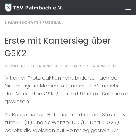
Zum Inhalt springen
1. MANNSCHAFT
/
FUSSBALL
Erste mit Kantersieg über
GSK2
VERÖFFENTLICHT
14. APRIL 2019
· AKTUALISIERT
14. APRIL 2019
Mit einer Trotzreaktion rehabilitierte nach der
Niederlage in Mörsch sich unsere 1. Mannschaft
den Vorletzten GSK 2 klar mit 9:1 in die Schranken
gewiesen.
Zu Pause hatten Hoffmann mit einem Strafstoß
zum 1:0 (11.) und 2x Wenzel (3:0/15. und 4:0/26.)
bereits die Weichen auf Heimsieg gestellt. Als