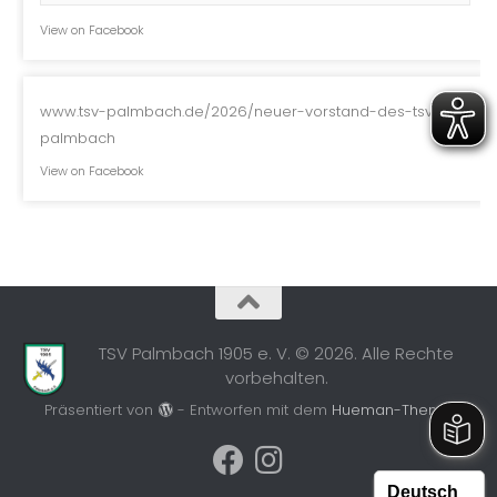
View on Facebook
www.tsv-palmbach.de/2026/neuer-vorstand-des-tsv-
palmbach
View on Facebook
TSV Palmbach 1905 e. V. © 2026. Alle Rechte
vorbehalten.
Präsentiert von
- Entworfen mit dem
Hueman-Theme