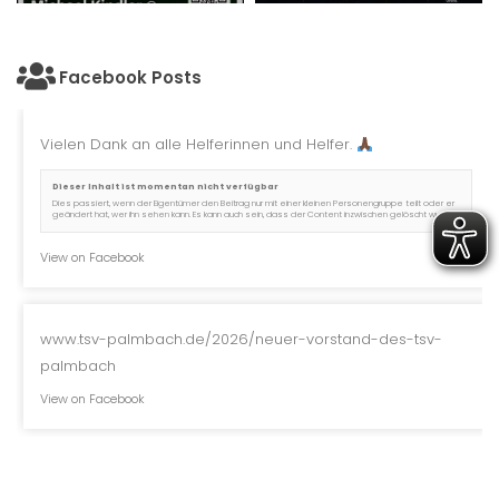
Facebook Posts
Vielen Dank an alle Helferinnen und Helfer.
Dieser Inhalt ist momentan nicht verfügbar
Dies passiert, wenn der Eigentümer den Beitrag nur mit einer kleinen Personengruppe teilt oder er
geändert hat, wer ihn sehen kann. Es kann auch sein, dass der Content inzwischen gelöscht wurde.
View on Facebook
www.tsv-palmbach.de/2026/neuer-vorstand-des-tsv-
palmbach
View on Facebook