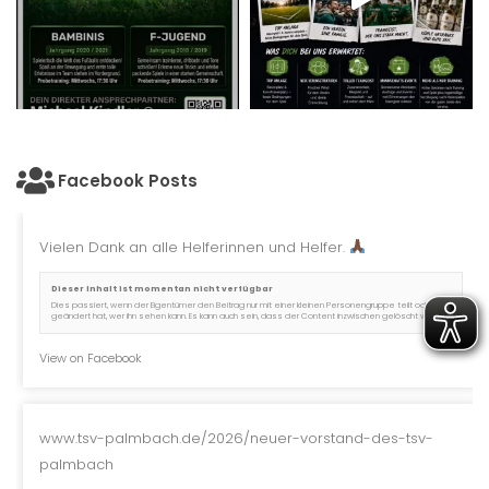
Facebook Posts
Vielen Dank an alle Helferinnen und Helfer.
Dieser Inhalt ist momentan nicht verfügbar
Dies passiert, wenn der Eigentümer den Beitrag nur mit einer kleinen Personengruppe teilt oder er
geändert hat, wer ihn sehen kann. Es kann auch sein, dass der Content inzwischen gelöscht wurde.
View on Facebook
www.tsv-palmbach.de/2026/neuer-vorstand-des-tsv-
palmbach