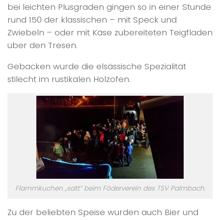
bei leichten Plusgraden gingen so in einer Stunde
rund 150 der klassischen – mit Speck und
Zwiebeln – oder mit Käse zubereiteten Teigfladen
über den Tresen.
Gebacken wurde die elsässische Spezialität
stilecht im rustikalen Holzofen.
Flammkuchen „satt“ beim Föderverein des TSV Palmbach.
Zu der beliebten Speise wurden auch Bier und