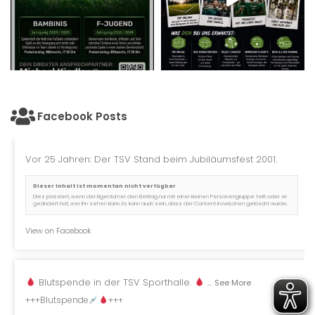
Facebook Posts
Vor 25 Jahren: Der TSV Stand beim Jubiläumsfest 2001.
Dieser Inhalt ist momentan nicht verfügbar
Dies passiert, wenn der Eigentümer den Beitrag nur mit einer kleinen Personengruppe teilt oder er
geändert hat, wer ihn sehen kann. Es kann auch sein, dass der Content inzwischen gelöscht wurde.
View on Facebook
Blutspende in der TSV Sporthalle.
...
See More
+++Blutspende
+++