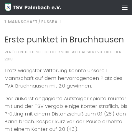
Zum Inhalt springen
1. MANNSCHAFT
/
FUSSBALL
Erste punktet in Bruchhausen
VERÖFFENTLICHT
28. OKTOBER 2018
· AKTUALISIERT
28. OKTOBER
2018
Trotz widrigster Witterung konnte unsere 1.
Mannschaft auf dem hervorragenden Platz des
FVA Bruchhausen mit 2:0 gewinnen.
Der äußerst engagierte Aufsteiger spielte munter
mit und der TSV vergab einige Konter sträflich, bis
Prütting mit einem Distanzschuß zum 0:1 (28.) den
Bann brach. Kaspar kurz vor der Pause erhöhte
mit einem Konter auf 2:0 (43.).