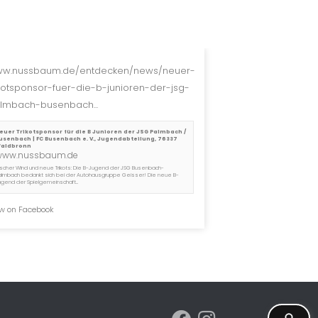
w.nussbaum.de/entdecken/news/neuer-
ikotsponsor-fuer-die-b-junioren-der-jsg-
lmbach-busenbach...
euer Trikotsponsor für die B Junioren der JSG Palmbach /
usenbach | FC Busenbach e. V., Jugendabteilung, 76337
aldbronn
www.nussbaum.de
rischer Wind und neue Trikots: Die B-Jugend der JSG Busenbach-
almbach bedankt sich bei der Autohausgruppe Geisser! Die neue B-
ugend der Spielgemeinschaft...
w on Facebook