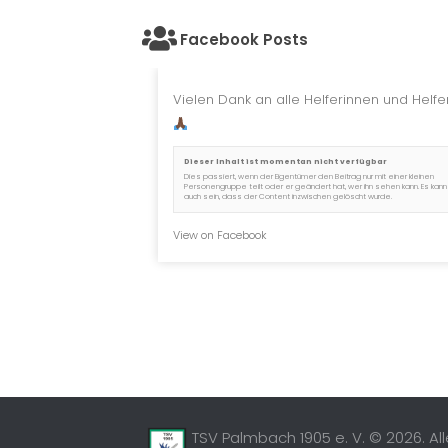
Facebook Posts
Vielen Dank an alle Helferinnen und Helfer
Dieser Inhalt ist momentan nicht verfügbar
Dies passiert, wenn der Eigentümer den Beitrag nur mit einer kleinen
Personengruppe teilt oder er geändert hat, wer ihn sehen kann. Es kann
auch sein, dass der Content inzwischen gelöscht wurde.
View on Facebook
TSV Palmbach 1905 e. V. © 2026. Al