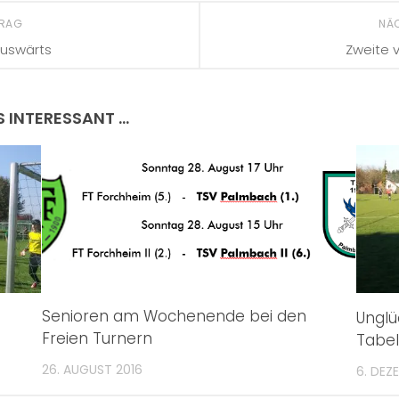
TRAG
NÄ
auswärts
Zweite v
S INTERESSANT …
Senioren am Wochenende bei den
Unglü
Freien Turnern
Tabel
26. AUGUST 2016
6. DEZ