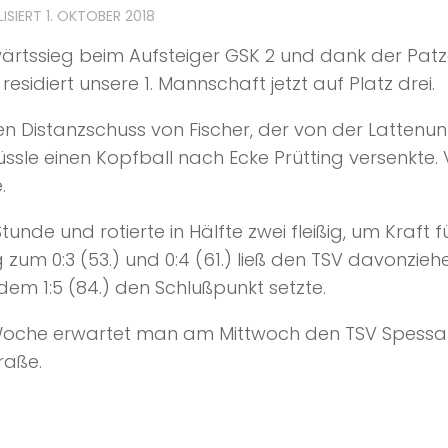
LISIERT
1. OKTOBER 2018
rtssieg beim Aufsteiger GSK 2 und dank der Patze
 residiert unsere 1. Mannschaft jetzt auf Platz drei.
Distanzschuss von Fischer, der von der Lattenunte
 Nüssle einen Kopfball nach Ecke Prütting versenkte
.
 Stunde und rotierte in Hälfte zwei fleißig, um Kra
 zum 0:3 (53.) und 0:4 (61.) ließ den TSV davonzie
 dem 1:5 (84.) den Schlußpunkt setzte.
 Woche erwartet man am Mittwoch den TSV Spess
raße.