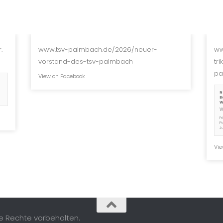
.
www.tsv-palmbach.de/2026/neuer-
ww
vorstand-des-tsv-palmbach
tr
pa
View on Facebook
N
B
W
F
P
J
Vie
le Rechte vorbehalten.