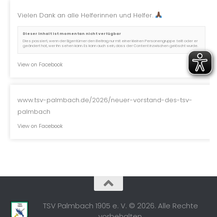
Vielen Dank an alle Helferinnen und Helfer.
Dieser Inhalt ist momentan nicht verfügbar
Dies passiert, wenn der Eigentümer den Beitrag nur mit einer kleinen Personengruppe teilt oder er
geändert hat, wer ihn sehen kann. Es kann auch sein, dass der Content inzwischen gelöscht wurde.
View on Facebook
www.tsv-palmbach.de/2026/neuer-vorstand-des-tsv-
palmbach
View on Facebook
TSV Palmbach 1905 e. V. © 2026. Alle Rechte
vorbehalten.