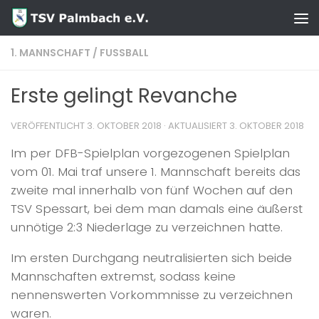
Zum Inhalt springen
1. MANNSCHAFT
/
FUSSBALL
Erste gelingt Revanche
VERÖFFENTLICHT
3. OKTOBER 2018
· AKTUALISIERT
3. OKTOBER 2018
Im per DFB-Spielplan vorgezogenen Spielplan
vom 01. Mai traf unsere 1. Mannschaft bereits das
zweite mal innerhalb von fünf Wochen auf den
TSV Spessart, bei dem man damals eine äußerst
unnötige 2:3 Niederlage zu verzeichnen hatte.
Im ersten Durchgang neutralisierten sich beide
Mannschaften extremst, sodass keine
nennenswerten Vorkommnisse zu verzeichnen
waren.