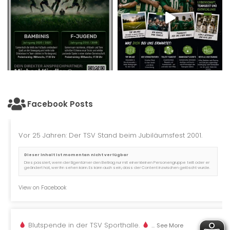
Facebook Posts
Vor 25 Jahren: Der TSV Stand beim Jubiläumsfest 2001.
Dieser Inhalt ist momentan nicht verfügbar
Dies passiert, wenn der Eigentümer den Beitrag nur mit einer kleinen Personengruppe teilt oder er
geändert hat, wer ihn sehen kann. Es kann auch sein, dass der Content inzwischen gelöscht wurde.
View on Facebook
Blutspende in der TSV Sporthalle.
...
See More