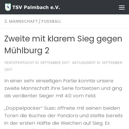
Zum Inhalt springen
2. MANNSCHAFT
/
FUSSBALL
Zweite mit klarem Sieg gegen
Mühlburg 2
VERÖFFENTLICHT
10. SEPTEMBER 2017
· AKTUALISIERT
10. SEPTEMBER
2017
In einer sehr einseitigen Partie konnte unsere
zweite Mannschaft ihre Serie fortsetzen und ging
als verdienter Sieger mit 4:0 vom Feld.
„Doppelpacker“ Susic öffnete mit seinen beiden
Toren die Büchse der Pandora und stellte bereits
in der ersten Hälfte die Weichen auf Sieg. Es