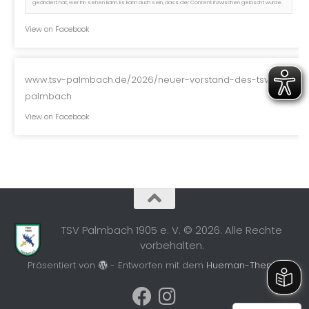
geändert hat, wer ihn sehen kann. Es kann auch sein, dass der Content inzwischen gelöscht wurde.
View on Facebook
www.tsv-palmbach.de/2026/neuer-vorstand-des-tsv-
palmbach
View on Facebook
TSV Palmbach 1905 e. V. © 2026. Alle Rechte
vorbehalten.
Präsentiert von
- Entworfen mit dem
Hueman-Theme