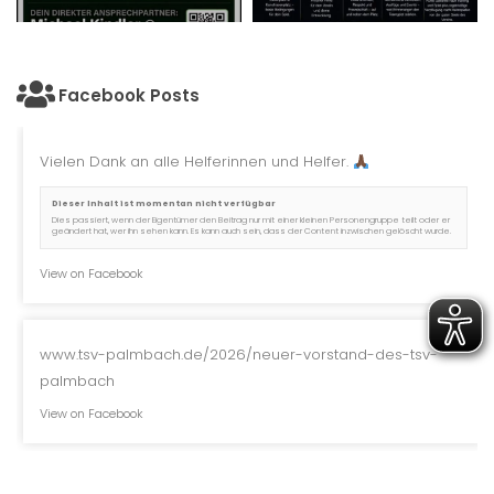
Facebook Posts
Vielen Dank an alle Helferinnen und Helfer.
Dieser Inhalt ist momentan nicht verfügbar
Dies passiert, wenn der Eigentümer den Beitrag nur mit einer kleinen Personengruppe teilt oder er
geändert hat, wer ihn sehen kann. Es kann auch sein, dass der Content inzwischen gelöscht wurde.
View on Facebook
www.tsv-palmbach.de/2026/neuer-vorstand-des-tsv-
palmbach
View on Facebook