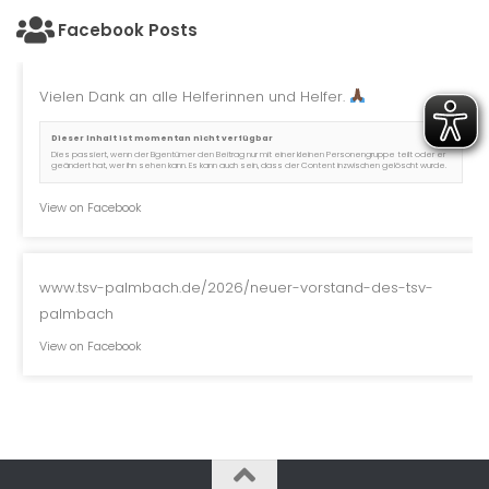
Facebook Posts
Vielen Dank an alle Helferinnen und Helfer.
Dieser Inhalt ist momentan nicht verfügbar
Dies passiert, wenn der Eigentümer den Beitrag nur mit einer kleinen Personengruppe teilt oder er
geändert hat, wer ihn sehen kann. Es kann auch sein, dass der Content inzwischen gelöscht wurde.
View on Facebook
www.tsv-palmbach.de/2026/neuer-vorstand-des-tsv-
palmbach
View on Facebook